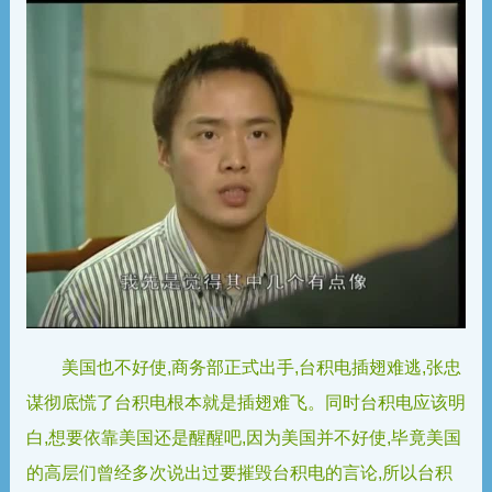
美国也不好使,商务部正式出手,台积电插翅难逃,张忠
谋彻底慌了台积电根本就是插翅难飞。同时台积电应该明
白,想要依靠美国还是醒醒吧,因为美国并不好使,毕竟美国
的高层们曾经多次说出过要摧毁台积电的言论,所以台积