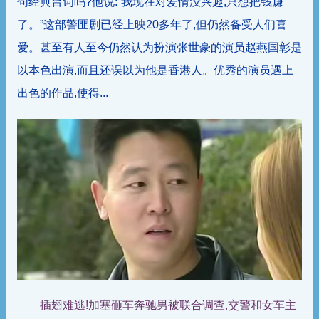
句经典台词吗?他说:“我现在对爱情没兴趣,只想把钱赚
了。”这部警匪剧已经上映20多年了,但仍然备受人们喜
爱。甚至有人至今仍然认为扮演张世豪的演员赵燕国彰是
以本色出演,而且还误以为他是香港人。优秀的演员遇上
出色的作品,使得...
插翅难逃!加塞砸车奔驰男被联合调查,交警和女车主