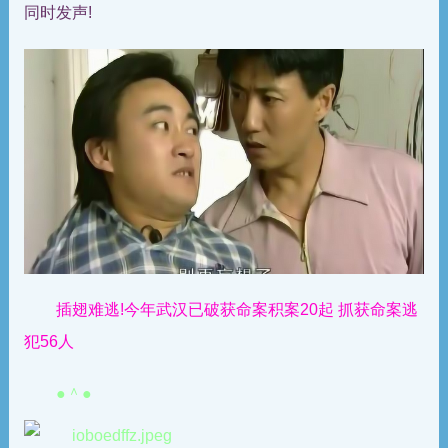
同时发声!
插翅难逃!今年武汉已破获命案积案20起 抓获命案逃
犯56人
●＾●