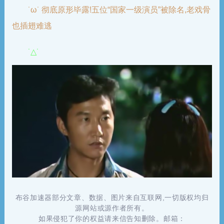
˙ω˙ 彻底原形毕露!五位“国家一级演员”被除名,老戏骨
也插翅难逃
˙△˙
布谷加速器部分文章、数据、图片来自互联网,一切版权均归
源网站或源作者所有。
如果侵犯了你的权益请来信告知删除。邮箱：