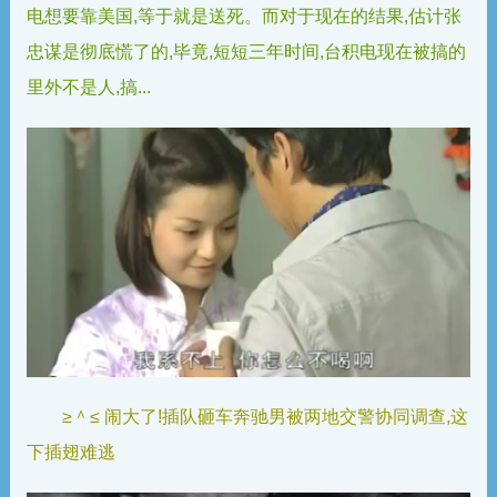
电想要靠美国,等于就是送死。而对于现在的结果,估计张
忠谋是彻底慌了的,毕竟,短短三年时间,台积电现在被搞的
里外不是人,搞...
≥＾≤ 闹大了!插队砸车奔驰男被两地交警协同调查,这
下插翅难逃