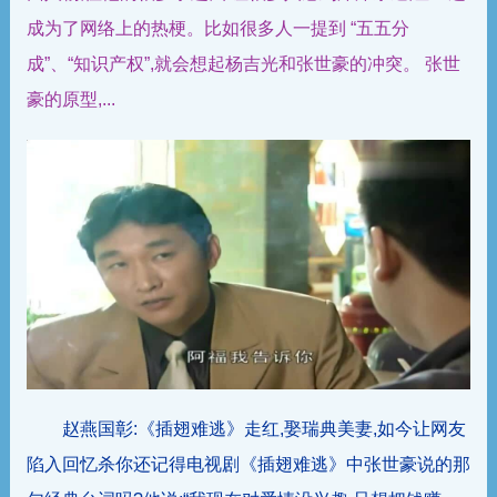
成为了网络上的热梗。比如很多人一提到 “五五分
成”、“知识产权”,就会想起杨吉光和张世豪的冲突。 张世
豪的原型,...
赵燕国彰:《插翅难逃》走红,娶瑞典美妻,如今让网友
陷入回忆杀你还记得电视剧《插翅难逃》中张世豪说的那