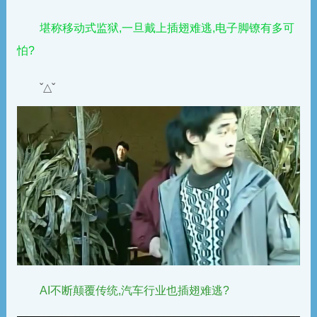
堪称移动式监狱,一旦戴上插翅难逃,电子脚镣有多可
怕?
ˇ△ˇ
AI不断颠覆传统,汽车行业也插翅难逃?