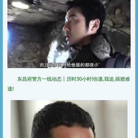
东昌府警方一线动态丨历时30小时!你逃,我追,插翅难
逃!